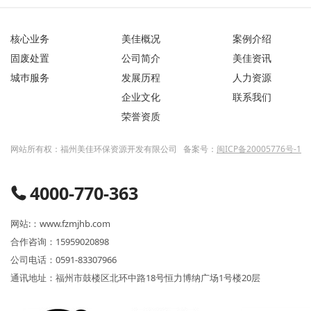
核心业务
美佳概况
案例介绍
固废处置
公司简介
美佳资讯
城巿服务
发展历程
人力资源
企业文化
联系我们
荣誉资质
网站所有权：福州美佳环保资源开发有限公司 备案号：
闽ICP备20005776号-1
4000-770-363
网站:：www.fzmjhb.com
合作咨询：15959020898
公司电话：0591-83307966
通讯地址：福州市鼓楼区北环中路18号恒力博纳广场1号楼20层