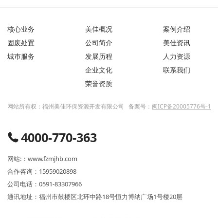
核心业务
美佳概况
案例介绍
固废处置
公司简介
美佳资讯
城巿服务
发展历程
人力资源
企业文化
联系我们
荣誉资质
网站所有权：福州美佳环保资源开发有限公司 备案号：
闽ICP备20005776号-1
4000-770-363
网站:：www.fzmjhb.com
合作咨询：15959020898
公司电话：0591-83307966
通讯地址：福州市鼓楼区北环中路18号恒力博纳广场1号楼20层