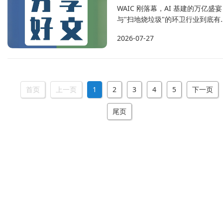
重点领域固体废物专项整治取得明
WAIC 刚落幕，AI 基建的万亿盛宴
成效...
与"扫地烧垃圾"的环卫行业到底有
系吗？答案是：关系很大。281个
2026-07-27
烧厂适配算力中心、盈峰智云计算
入暴增 2983%、无人环卫车全国
——这一次，环卫不是配角，是主
菜。三杯羹已经端上桌，就看谁先
筷。 7月26日，2026世界人工智能大
首页
上一页
1
2
3
4
5
下一页
会（WAIC）刚刚在上海落幕。从
模...
尾页